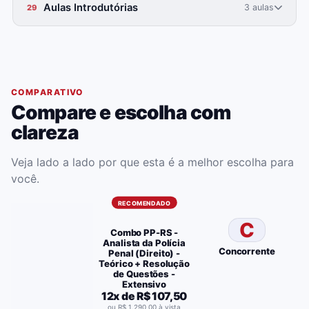
Aulas Introdutórias
3 aulas
29
COMPARATIVO
Compare e escolha com
clareza
Veja lado a lado por que esta é a melhor escolha para
você.
RECOMENDADO
C
Combo PP-RS -
Analista da Polícia
Concorrente
Penal (Direito) -
Teórico + Resolução
de Questões -
Extensivo
12x de R$ 107,50
ou R$ 1.290,00 à vista