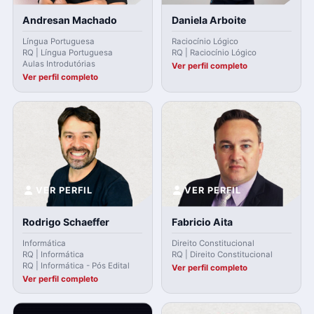
Andresan Machado
Daniela Arboite
Língua Portuguesa
Raciocínio Lógico
RQ | Língua Portuguesa
RQ | Raciocínio Lógico
Aulas Introdutórias
Ver perfil completo
Ver perfil completo
VER PERFIL
VER PERFIL
Rodrigo Schaeffer
Fabricio Aita
Informática
Direito Constitucional
RQ | Informática
RQ | Direito Constitucional
RQ | Informática - Pós Edital
Ver perfil completo
Ver perfil completo