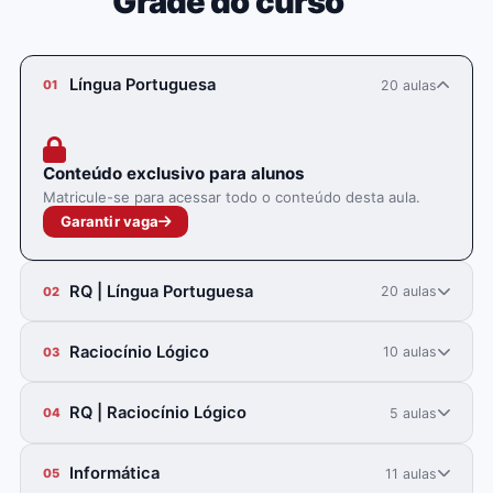
Grade do curso
Língua Portuguesa
20 aulas
01
Conteúdo exclusivo para alunos
Matricule-se para acessar todo o conteúdo desta aula.
Garantir vaga
RQ | Língua Portuguesa
20 aulas
02
Raciocínio Lógico
10 aulas
03
RQ | Raciocínio Lógico
5 aulas
04
Informática
11 aulas
05