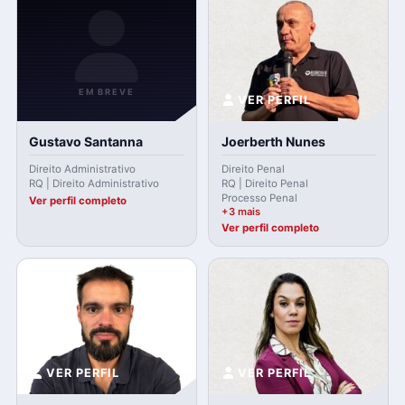
EM BREVE
VER PERFIL
Gustavo Santanna
Joerberth Nunes
Direito Administrativo
Direito Penal
RQ | Direito Administrativo
RQ | Direito Penal
Processo Penal
Ver perfil completo
+3 mais
Ver perfil completo
VER PERFIL
VER PERFIL