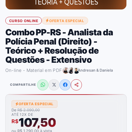
CURSO ONLINE
OFERTA ESPECIAL
Combo PP-RS - Analista da
Polícia Penal (Direito) -
Teórico + Resolução de
Questões - Extensivo
On-line - Material em PDF
Andresan & Daniela
COMPARTILHE
OFERTA ESPECIAL
De
R$ 2.090,00
ATÉ 12X DE
107,50
R$
ou R$ 1.290,00 à vista