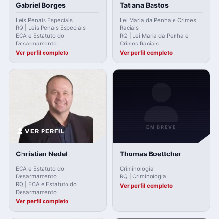
Gabriel Borges
Tatiana Bastos
Leis Penais Especiais
Lei Maria da Penha e Crimes
RQ | Leis Penais Especiais
Raciais
ECA e Estatuto do
RQ | Lei Maria da Penha e
Desarmamento
Crimes Raciais
Ver perfil completo
Ver perfil completo
EM BREVE
VER PERFIL
Christian Nedel
Thomas Boettcher
ECA e Estatuto do
Criminologia
Desarmamento
RQ | Criminologia
RQ | ECA e Estatuto do
Ver perfil completo
Desarmamento
Ver perfil completo