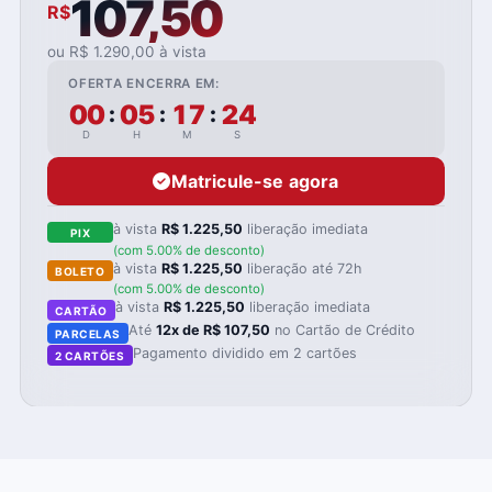
107,50
R$
ou R$ 1.290,00 à vista
OFERTA ENCERRA EM:
00
05
17
23
:
:
:
D
H
M
S
Matricule-se agora
à vista
R$ 1.225,50
liberação imediata
PIX
(com 5.00% de desconto)
à vista
R$ 1.225,50
liberação até 72h
BOLETO
(com 5.00% de desconto)
à vista
R$ 1.225,50
liberação imediata
CARTÃO
Até
12x de R$ 107,50
no Cartão de Crédito
PARCELAS
Pagamento dividido em 2 cartões
2 CARTÕES