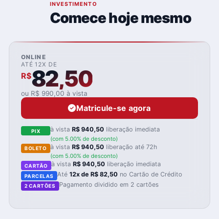
05
INVESTIMENTO
Comece hoje mesmo
ONLINE
ATÉ 12X DE
82,50
R$
ou R$ 990,00 à vista
Matricule-se agora
à vista
R$ 940,50
liberação imediata
PIX
(com 5.00% de desconto)
à vista
R$ 940,50
liberação até 72h
BOLETO
(com 5.00% de desconto)
à vista
R$ 940,50
liberação imediata
CARTÃO
Até
12x de R$ 82,50
no Cartão de Crédito
PARCELAS
Pagamento dividido em 2 cartões
2 CARTÕES