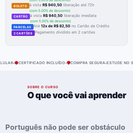
(com 5.00% de desconto)
à vista
R$ 940,50
liberação até 72h
BOLETO
(com 5.00% de desconto)
à vista
R$ 940,50
liberação imediata
CARTÃO
(com 5.00% de desconto)
Até
12x de R$ 82,50
no Cartão de Crédito
PARCELAS
Pagamento dividido em 2 cartões
2 CARTÕES
·
·
·
AR
CERTIFICADO INCLUÍDO
COMPRA SEGURA
ESTUDE NO SEU 
01
SOBRE O CURSO
O que você vai aprender
Português não pode ser obstáculo