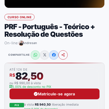
CURSO ONLINE
PRF - Português - Teórico +
Resolução de Questões
On-line
Andresan
COMPARTILHE
ATÉ 12X DE
82,50
R$
ou R$ 990,00 à vista
5.00% de desconto no PIX
Matricule-se agora
à vista
R$ 940,50
liberação imediata
PIX