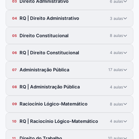
Direito Administrativo
6 aulas
03
RQ | Direito Administrativo
3 aulas
04
Direito Constitucional
8 aulas
05
RQ | Direito Constitucional
4 aulas
06
Administração Pública
17 aulas
07
RQ | Administração Pública
4 aulas
08
Raciocínio Lógico-Matemático
8 aulas
09
RQ | Raciocínio Lógico-Matemático
4 aulas
10
Direito do Trabalho
10 aulas
11