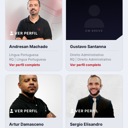
EM BREVE
VER PERFIL
Andresan Machado
Gustavo Santanna
Língua Portuguesa
Direito Administrativo
RQ | Língua Portuguesa
RQ | Direito Administrativo
Ver perfil completo
Ver perfil completo
VER PERFIL
VER PERFIL
Artur Damasceno
Sergio Elisandro