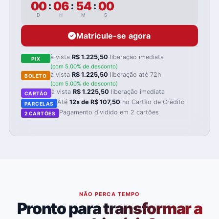
00
06
53
59
:
:
:
D
H
M
S
Matricule-se agora
à vista
R$ 1.225,50
liberação imediata
PIX
(com 5.00% de desconto)
à vista
R$ 1.225,50
liberação até 72h
BOLETO
(com 5.00% de desconto)
à vista
R$ 1.225,50
liberação imediata
CARTÃO
Até
12x de R$ 107,50
no Cartão de Crédito
PARCELAS
Pagamento dividido em 2 cartões
2 CARTÕES
NÃO PERCA TEMPO
Pronto para transformar a