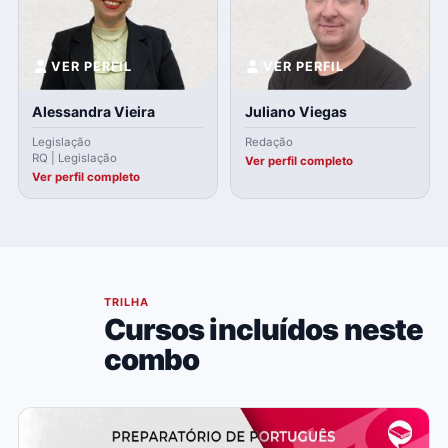
VER PERFIL
VER PERFIL
Alessandra Vieira
Juliano Viegas
Legislação
Redação
RQ | Legislação
Ver perfil completo
Ver perfil completo
04
TRILHA
Cursos incluídos neste
combo