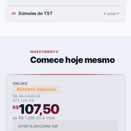
Súmulas do TST
4 aulas
20
06
INVESTIMENTO
Comece hoje mesmo
ONLINE
OFERTA ESPECIAL
De
R$ 1.590,00
ATÉ 12X DE
107,50
R$
ou R$ 1.290,00 à vista
OFERTA ENCERRA EM: