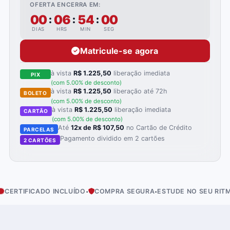
OFERTA ENCERRA EM:
00
06
53
59
:
:
:
DIAS
HRS
MIN
SEG
Matricule-se agora
à vista
R$ 1.225,50
liberação imediata
PIX
(com 5.00% de desconto)
à vista
R$ 1.225,50
liberação até 72h
BOLETO
(com 5.00% de desconto)
à vista
R$ 1.225,50
liberação imediata
CARTÃO
(com 5.00% de desconto)
Até
12x de R$ 107,50
no Cartão de Crédito
PARCELAS
Pagamento dividido em 2 cartões
2 CARTÕES
·
·
·
FICADO INCLUÍDO
COMPRA SEGURA
ESTUDE NO SEU RITMO
AC