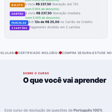
(com 6.00% de desconto)
à vista
R$ 237,50
liberação até 72h
BOLETO
(com 5.00% de desconto)
à vista
R$ 237,50
liberação imediata
CARTÃO
(com 5.00% de desconto)
Até
12x de R$ 25,00
no Cartão de Crédito
PARCELAS
Pagamento dividido em 2 cartões
2 CARTÕES
·
·
·
ULAR
CERTIFICADO INCLUÍDO
COMPRA SEGURA
ESTUDE NO SEU
01
SOBRE O CURSO
O que você vai aprender
Este curso de resolução de questões de
Português 100%