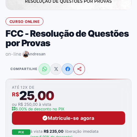
CURSO ONLINE
FCC - Resolução de Questões
por Provas
on-line
Andresan
COMPARTILHE
ATÉ 12X DE
25,00
R$
ou R$ 250,00 à vista
6.00% de desconto no PIX
Matricule-se agora
à vista
R$ 235,00
liberação imediata
PIX