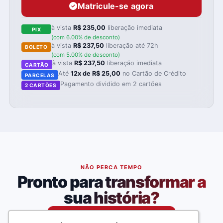
Matricule-se agora
à vista
R$ 235,00
liberação imediata
PIX
(com 6.00% de desconto)
à vista
R$ 237,50
liberação até 72h
BOLETO
(com 5.00% de desconto)
à vista
R$ 237,50
liberação imediata
CARTÃO
Até
12x de R$ 25,00
no Cartão de Crédito
PARCELAS
Pagamento dividido em 2 cartões
2 CARTÕES
NÃO PERCA TEMPO
Pronto para transformar a
sua história?
Matricule-se agora