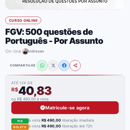
CURSO ONLINE
FGV: 500 questões de
Português - Por Assunto
On-line
Andresan
COMPARTILHE
ATÉ 12X DE
40,83
R$
ou R$ 490,00 à vista
Matricule-se agora
à vista
R$ 490,00
liberação imediata
PIX
à vista
R$ 490,00
liberação até 72h
BOLETO