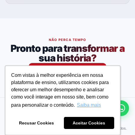
NÃO PERCA TEMPO
Pronto para transformar a
sua história?
Matricule-se agora
Com vistas à melhor experiência em nossa
Com vistas à melhor experiência em nossa
plataforma de ensino, utilizamos cookies para
plataforma de ensino, utilizamos cookies para
oferecer um melhor desempenho e analisar
oferecer um melhor desempenho e analisar
como você interage em nosso site, bem como
como você interage em nosso site, bem como
para personalizar o conteúdo.
para personalizar o conteúdo.
Saiba mais
Saiba mais
Andresan - Cursos e Concursos
Recusar Cookies
Recusar Cookies
Aceitar Cookies
Aceitar Cookies
© 2026 Andresan - Cursos e Concursos. Todos os direitos reservados.