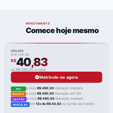
05
INVESTIMENTO
Comece hoje mesmo
ONLINE
ATÉ 12X DE
40,83
R$
ou R$ 490,00 à vista
Matricule-se agora
à vista
R$ 490,00
liberação imediata
PIX
à vista
R$ 490,00
liberação até 72h
BOLETO
à vista
R$ 490,00
liberação imediata
CARTÃO
Até
12x de R$ 40,83
no Cartão de Crédito
PARCELAS