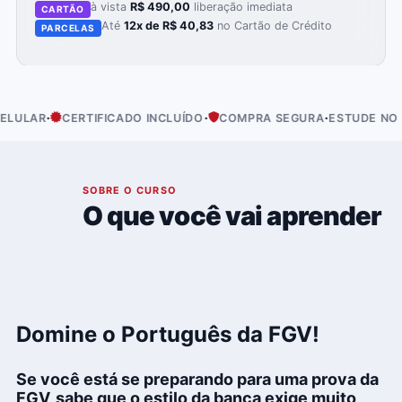
à vista
R$ 490,00
liberação imediata
CARTÃO
Até
12x de R$ 40,83
no Cartão de Crédito
PARCELAS
·
·
·
LAR
CERTIFICADO INCLUÍDO
COMPRA SEGURA
ESTUDE NO SEU 
01
SOBRE O CURSO
O que você vai aprender
Domine o Português da FGV!
Se você está se preparando para uma prova da
FGV
, sabe que o estilo da banca exige muito