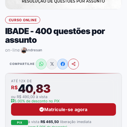
CURSO ONLINE
IBADE - 400 questões por
assunto
on-line
Andresan
COMPARTILHE
ATÉ 12X DE
40,83
R$
ou R$ 490,00 à vista
5.00% de desconto no PIX
Matricule-se agora
à vista
R$ 465,50
liberação imediata
PIX