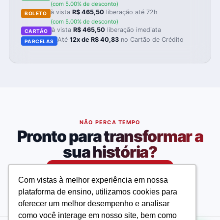
(com 5.00% de desconto)
à vista
R$ 465,50
liberação até 72h
BOLETO
(com 5.00% de desconto)
à vista
R$ 465,50
liberação imediata
CARTÃO
Até
12x de R$ 40,83
no Cartão de Crédito
PARCELAS
NÃO PERCA TEMPO
Pronto para transformar a
sua história?
Matricule-se agora
Com vistas à melhor experiência em nossa
Com vistas à melhor experiência em nossa
plataforma de ensino, utilizamos cookies para
plataforma de ensino, utilizamos cookies para
oferecer um melhor desempenho e analisar
oferecer um melhor desempenho e analisar
como você interage em nosso site, bem como
como você interage em nosso site, bem como