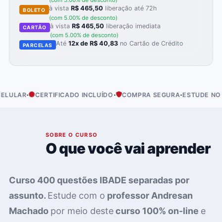
(com 5.00% de desconto)
à vista
R$ 465,50
liberação até 72h
BOLETO
(com 5.00% de desconto)
à vista
R$ 465,50
liberação imediata
CARTÃO
(com 5.00% de desconto)
Até
12x de R$ 40,83
no Cartão de Crédito
PARCELAS
·
·
·
LAR
CERTIFICADO INCLUÍDO
COMPRA SEGURA
ESTUDE NO SEU
01
SOBRE O CURSO
O que você vai aprender
Curso 400 questões IBADE separadas por
assunto.
Estude com o
professor Andresan
Machado
por meio deste
curso
100% on-line
e