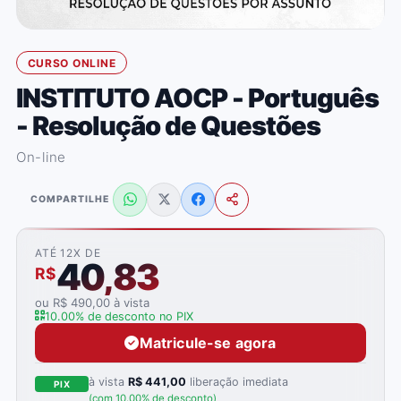
CURSO ONLINE
INSTITUTO AOCP - Português
- Resolução de Questões
On-line
COMPARTILHE
ATÉ 12X DE
40,83
R$
ou R$ 490,00 à vista
10.00% de desconto no PIX
Matricule-se agora
à vista
R$ 441,00
liberação imediata
PIX
(com 10.00% de desconto)