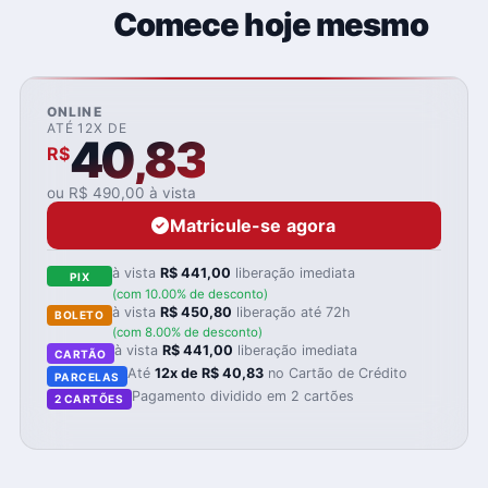
04
Comece hoje mesmo
ONLINE
ATÉ 12X DE
40,83
R$
ou R$ 490,00 à vista
Matricule-se agora
à vista
R$ 441,00
liberação imediata
PIX
(com 10.00% de desconto)
à vista
R$ 450,80
liberação até 72h
BOLETO
(com 8.00% de desconto)
à vista
R$ 441,00
liberação imediata
CARTÃO
Até
12x de R$ 40,83
no Cartão de Crédito
PARCELAS
Pagamento dividido em 2 cartões
2 CARTÕES