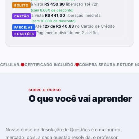
à vista
R$ 450,80
liberação até 72h
BOLETO
(com 8.00% de desconto)
à vista
R$ 441,00
liberação imediata
CARTÃO
(com 10.00% de desconto)
Até
12x de R$ 40,83
no Cartão de Crédito
PARCELAS
Pagamento dividido em 2 cartões
2 CARTÕES
·
·
·
LULAR
CERTIFICADO INCLUÍDO
COMPRA SEGURA
ESTUDE NO S
01
SOBRE O CURSO
O que você vai aprender
Nosso curso de Resolução de Questões é o melhor do
mercado, pois, a cada questão resolvida, o professor