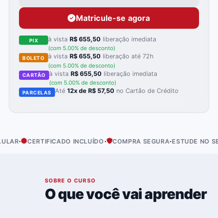
Matricule-se agora
à vista
R$ 655,50
liberação imediata
PIX
(com 5.00% de desconto)
à vista
R$ 655,50
liberação até 72h
BOLETO
(com 5.00% de desconto)
à vista
R$ 655,50
liberação imediata
CARTÃO
(com 5.00% de desconto)
Até
12x de R$ 57,50
no Cartão de Crédito
PARCELAS
·
·
·
R
CERTIFICADO INCLUÍDO
COMPRA SEGURA
ESTUDE NO SEU R
01
SOBRE O CURSO
O que você vai aprender