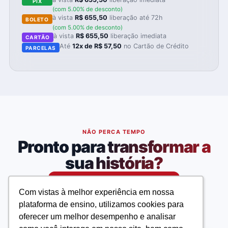
PIX
(com 5.00% de desconto)
à vista
R$ 655,50
liberação até 72h
BOLETO
(com 5.00% de desconto)
à vista
R$ 655,50
liberação imediata
CARTÃO
Até
12x de R$ 57,50
no Cartão de Crédito
PARCELAS
NÃO PERCA TEMPO
Pronto para transformar a
sua história?
Matricule-se agora
Com vistas à melhor experiência em nossa
Com vistas à melhor experiência em nossa
plataforma de ensino, utilizamos cookies para
plataforma de ensino, utilizamos cookies para
oferecer um melhor desempenho e analisar
oferecer um melhor desempenho e analisar