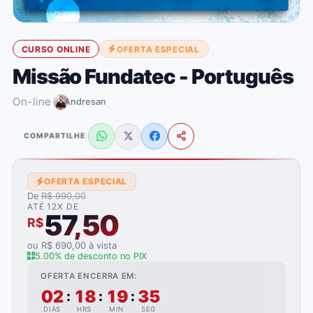
CURSO ONLINE
OFERTA ESPECIAL
Missão Fundatec - Português
On-line
Andresan
COMPARTILHE
OFERTA ESPECIAL
De
R$ 990,00
ATÉ 12X DE
57,50
R$
ou R$ 690,00 à vista
5.00% de desconto no PIX
OFERTA ENCERRA EM:
02
18
19
35
:
:
:
DIAS
HRS
MIN
SEG