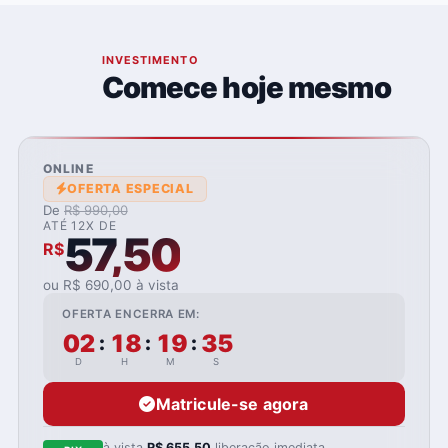
05
INVESTIMENTO
Comece hoje mesmo
ONLINE
OFERTA ESPECIAL
De
R$ 990,00
ATÉ 12X DE
57,50
R$
ou R$ 690,00 à vista
OFERTA ENCERRA EM:
02
18
19
35
:
:
:
D
H
M
S
Matricule-se agora
à vista
R$ 655,50
liberação imediata