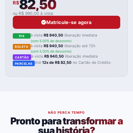
82,50
R$
ou R$ 990,00 à vista
Matricule-se agora
à vista
R$ 940,50
liberação imediata
PIX
(com 5.00% de desconto)
à vista
R$ 940,50
liberação até 72h
BOLETO
(com 5.00% de desconto)
à vista
R$ 940,50
liberação imediata
CARTÃO
Até
12x de R$ 82,50
no Cartão de Crédito
PARCELAS
NÃO PERCA TEMPO
Pronto para transformar a
sua história?