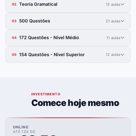
Teoria Gramatical
15 aulas
02
500 Questões
21 aulas
03
172 Questões - Nível Médio
11 aulas
04
154 Questões - Nível Superior
12 aulas
05
06
INVESTIMENTO
Comece hoje mesmo
ONLINE
ATÉ 12X DE