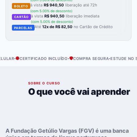
(com 5.00% de desconto)
à vista
R$ 940,50
liberação até 72h
BOLETO
(com 5.00% de desconto)
à vista
R$ 940,50
liberação imediata
CARTÃO
(com 5.00% de desconto)
Até
12x de R$ 82,50
no Cartão de Crédito
PARCELAS
·
·
·
AR
CERTIFICADO INCLUÍDO
COMPRA SEGURA
ESTUDE NO SEU 
01
SOBRE O CURSO
O que você vai aprender
A Fundação Getúlio Vargas (FGV) é uma banca