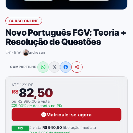
CURSO ONLINE
Novo Português FGV: Teoria +
Resolução de Questões
On-line
Andresan
COMPARTILHE
ATÉ 12X DE
82,50
R$
ou R$ 990,00 à vista
5.00% de desconto no PIX
Matricule-se agora
à vista
R$ 940,50
liberação imediata
PIX