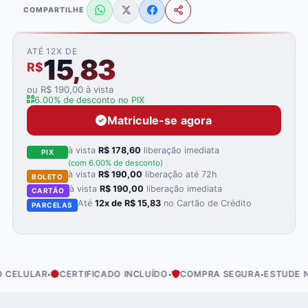
COMPARTILHE
ATÉ 12X DE
15,83
R$
ou R$ 190,00 à vista
6.00% de desconto no PIX
Matricule-se agora
à vista
R$ 178,60
liberação imediata
PIX
(com 6.00% de desconto)
à vista
R$ 190,00
liberação até 72h
BOLETO
à vista
R$ 190,00
liberação imediata
CARTÃO
Até
12x de R$ 15,83
no Cartão de Crédito
PARCELAS
·
·
·
LULAR
CERTIFICADO INCLUÍDO
COMPRA SEGURA
ESTUDE NO S