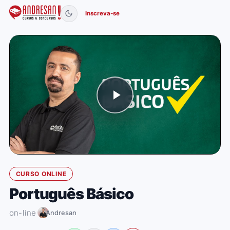
Inscreva-se
CURSO ONLINE
Português Básico
on-line
Andresan