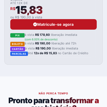
ATÉ 12X DE
15,83
R$
ou R$ 190,00 à vista
Matricule-se agora
à vista
R$ 178,60
liberação imediata
PIX
(com 6.00% de desconto)
à vista
R$ 190,00
liberação até 72h
BOLETO
à vista
R$ 190,00
liberação imediata
CARTÃO
Até
12x de R$ 15,83
no Cartão de Crédito
PARCELAS
NÃO PERCA TEMPO
Pronto para transformar a