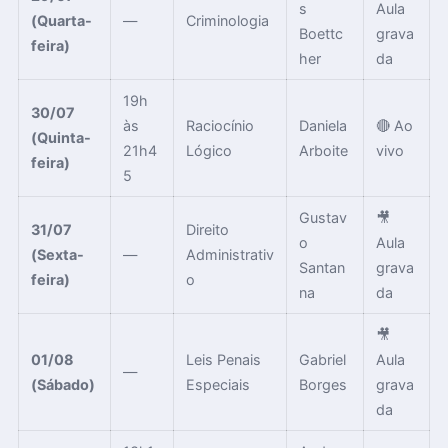
s
Aula
(Quarta-
—
Criminologia
Boettc
grava
feira)
her
da
19h
30/07
às
Raciocínio
Daniela
🔴 Ao
(Quinta-
21h4
Lógico
Arboite
vivo
feira)
5
Gustav
🎥
31/07
Direito
o
Aula
(Sexta-
—
Administrativ
Santan
grava
feira)
o
na
da
🎥
01/08
Leis Penais
Gabriel
Aula
—
(Sábado)
Especiais
Borges
grava
da