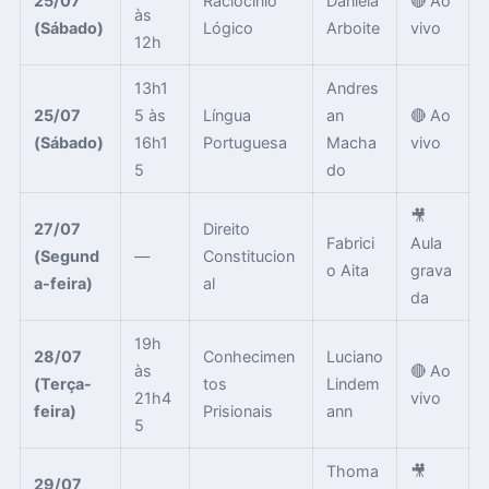
25/07
Raciocínio
Daniela
🔴 Ao
às
(Sábado)
Lógico
Arboite
vivo
12h
13h1
Andres
25/07
5 às
Língua
an
🔴 Ao
(Sábado)
16h1
Portuguesa
Macha
vivo
5
do
🎥
27/07
Direito
Fabrici
Aula
(Segund
—
Constitucion
o Aita
grava
a-feira)
al
da
19h
28/07
Conhecimen
Luciano
às
🔴 Ao
(Terça-
tos
Lindem
21h4
vivo
feira)
Prisionais
ann
5
Thoma
🎥
29/07