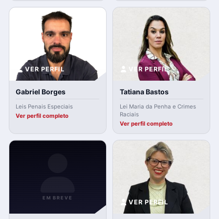
VER PERFIL
VER PERFIL
Gabriel Borges
Tatiana Bastos
Leis Penais Especiais
Lei Maria da Penha e Crimes
Raciais
Ver perfil completo
Ver perfil completo
EM BREVE
VER PERFIL