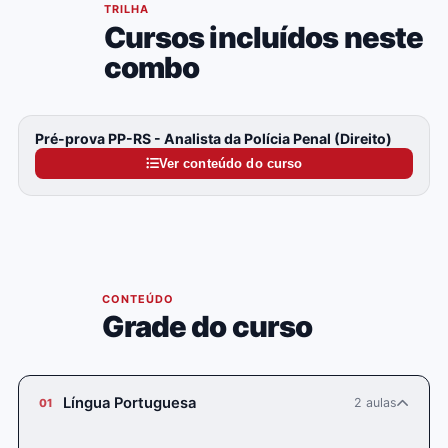
04
TRILHA
Cursos incluídos neste
combo
Pré-prova PP-RS - Analista da Polícia Penal (Direito)
Ver conteúdo do curso
05
CONTEÚDO
Grade do curso
Língua Portuguesa
2 aulas
01