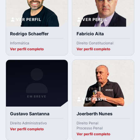
VER PERFIL
VER PERFIL
Rodrigo Schaeffer
Fabricio Aita
Informática
Direito Constitucional
Ver perfil completo
Ver perfil completo
EM BREVE
VER PERFIL
Gustavo Santanna
Joerberth Nunes
Direito Administrativo
Direito Penal
Processo Penal
Ver perfil completo
Ver perfil completo