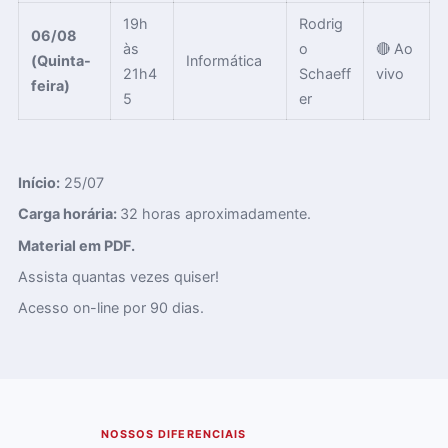
19h
Rodrig
06/08
às
o
🔴 Ao
(Quinta-
Informática
21h4
Schaeff
vivo
feira)
5
er
Início:
25/07
Carga horária:
32
horas aproximadamente.
Material em PDF.
Assista quantas vezes quiser!
Acesso on-line por 90 dias.
02
NOSSOS DIFERENCIAIS