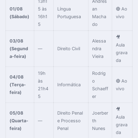
13h1
Andres
01/08
5 às
Língua
an
🔴 Ao
(Sábado)
16h1
Portuguesa
Macha
vivo
5
do
🎥
03/08
Alessa
Aula
(Segund
—
Direito Civil
ndra
grava
a-feira)
Vieira
da
19h
Rodrig
04/08
às
o
🔴 Ao
(Terça-
Informática
21h4
Schaeff
vivo
feira)
5
er
🎥
05/08
Direito Penal
Joerber
Aula
(Quarta-
—
e Processo
th
grava
feira)
Penal
Nunes
da