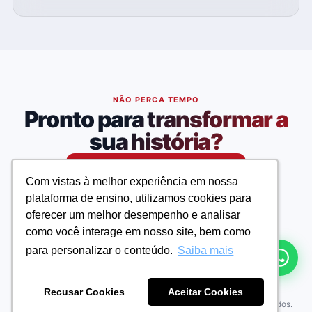
NÃO PERCA TEMPO
Pronto para transformar a
sua história?
Matricule-se agora
Com vistas à melhor experiência em nossa
Com vistas à melhor experiência em nossa
plataforma de ensino, utilizamos cookies para
plataforma de ensino, utilizamos cookies para
oferecer um melhor desempenho e analisar
oferecer um melhor desempenho e analisar
como você interage em nosso site, bem como
como você interage em nosso site, bem como
para personalizar o conteúdo.
para personalizar o conteúdo.
Saiba mais
Saiba mais
Andresan - Cursos e Concursos
Recusar Cookies
Recusar Cookies
Aceitar Cookies
Aceitar Cookies
© 2026 Andresan - Cursos e Concursos. Todos os direitos reservados.