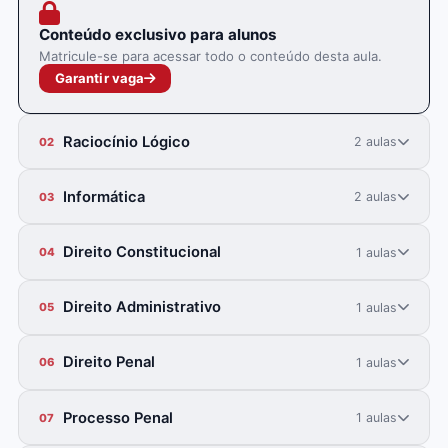
Conteúdo exclusivo para alunos
Matricule-se para acessar todo o conteúdo desta aula.
Garantir vaga
Raciocínio Lógico
2 aulas
02
Informática
2 aulas
03
Direito Constitucional
1 aulas
04
Direito Administrativo
1 aulas
05
Direito Penal
1 aulas
06
Processo Penal
1 aulas
07