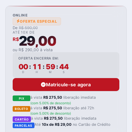
ONLINE
OFERTA ESPECIAL
De
R$ 590,00
ATÉ 10X DE
29,00
R$
ou R$ 290,00 à vista
OFERTA ENCERRA EM:
00
11
59
43
:
:
:
D
H
M
S
Matricule-se agora
à vista
R$ 275,50
liberação imediata
PIX
(com 5.00% de desconto)
à vista
R$ 275,50
liberação até 72h
BOLETO
(com 5.00% de desconto)
à vista
R$ 275,50
liberação imediata
CARTÃO
Até
10x de R$ 29,00
no Cartão de Crédito
PARCELAS