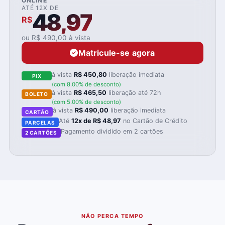
ONLINE
ATÉ 12X DE
48,97
R$
ou R$ 490,00 à vista
Matricule-se agora
à vista
R$ 450,80
liberação imediata
PIX
(com 8.00% de desconto)
à vista
R$ 465,50
liberação até 72h
BOLETO
(com 5.00% de desconto)
à vista
R$ 490,00
liberação imediata
CARTÃO
Até
12x de R$ 48,97
no Cartão de Crédito
PARCELAS
Pagamento dividido em 2 cartões
2 CARTÕES
NÃO PERCA TEMPO