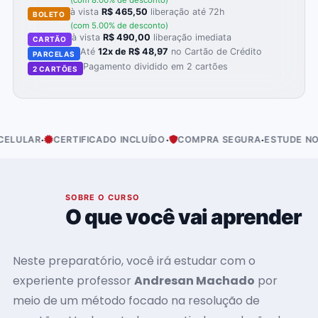
(com 8.00% de desconto)
à vista
R$ 465,50
liberação até 72h
BOLETO
(com 5.00% de desconto)
à vista
R$ 490,00
liberação imediata
CARTÃO
Até
12x de R$ 48,97
no Cartão de Crédito
PARCELAS
Pagamento dividido em 2 cartões
2 CARTÕES
·
·
·
LAR
CERTIFICADO INCLUÍDO
COMPRA SEGURA
ESTUDE NO SEU
01
SOBRE O CURSO
O que você vai aprender
Neste preparatório, você irá estudar com o
experiente professor
Andresan Machado
por
meio de um método focado na resolução de