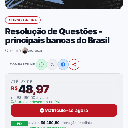
CURSO ONLINE
Resolução de Questões -
principais bancas do Brasil
On-line
Andresan
COMPARTILHE
ATÉ 12X DE
48,97
R$
ou R$ 490,00 à vista
8.00% de desconto no PIX
Matricule-se agora
à vista
R$ 450,80
liberação imediata
PIX