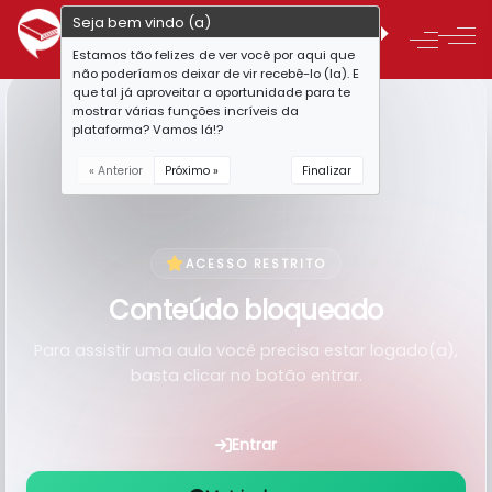
Seja bem vindo (a)
Estamos tão felizes de ver você por aqui que
não poderíamos deixar de vir recebê-lo (la). E
que tal já aproveitar a oportunidade para te
mostrar várias funções incríveis da
plataforma? Vamos lá!?
« Anterior
Próximo »
Finalizar
ACESSO RESTRITO
Conteúdo bloqueado
Para assistir uma aula você precisa estar logado(a),
basta clicar no botão entrar.
Entrar