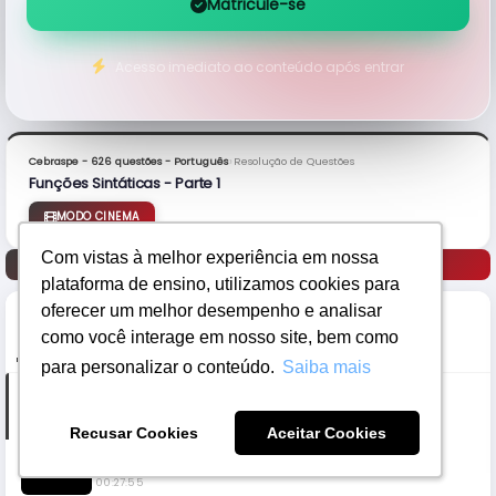
Matricule-se
Acesso imediato ao conteúdo após entrar
›
Cebraspe - 626 questões - Português
Resolução de Questões
Funções Sintáticas - Parte 1
MODO CINEMA
Com vistas à melhor experiência em nossa
Com vistas à melhor experiência em nossa
Anterior
Próximo
plataforma de ensino, utilizamos cookies para
plataforma de ensino, utilizamos cookies para
oferecer um melhor desempenho e analisar
oferecer um melhor desempenho e analisar
como você interage em nosso site, bem como
como você interage em nosso site, bem como
PARTES
ANOTAÇÕES
para personalizar o conteúdo.
para personalizar o conteúdo.
Saiba mais
Saiba mais
Parte 1
00:26:33
Recusar Cookies
Recusar Cookies
Aceitar Cookies
Aceitar Cookies
Parte 2
00:27:55