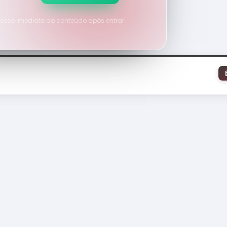
esso imediato ao conteúdo após entrar