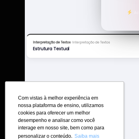
Ac
›
Interpretação de Textos
Interpretação de Textos
Estrutura Textual
Com vistas à melhor experiência em
Com vistas à melhor experiência em
nossa plataforma de ensino, utilizamos
nossa plataforma de ensino, utilizamos
cookies para oferecer um melhor
cookies para oferecer um melhor
desempenho e analisar como você
desempenho e analisar como você
interage em nosso site, bem como para
interage em nosso site, bem como para
personalizar o conteúdo.
personalizar o conteúdo.
Saiba mais
Saiba mais