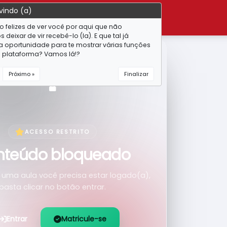
vindo (a)
NE
 felizes de ver você por aqui que não
deixar de vir recebê-lo (la). E que tal já
a oportunidade para te mostrar várias funções
a plataforma? Vamos lá!?
Próximo »
Finalizar
ACESSO RESTRITO
nteúdo bloqueado
r uma aula você precisa estar logado(a),
basta clicar no botão entrar.
Entrar
Matricule-se