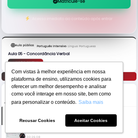
Matricule-se
Acesso imediato ao conteúdo após entrar
Aula pública
›
Português Intensivo
Língua Portuguesa
Aula 05 - Concordância Verbal
MODO CINEMA
Com vistas à melhor experiência em nossa
Com vistas à melhor experiência em nossa
Anterior
Próximo
plataforma de ensino, utilizamos cookies para
plataforma de ensino, utilizamos cookies para
oferecer um melhor desempenho e analisar
oferecer um melhor desempenho e analisar
como você interage em nosso site, bem como
como você interage em nosso site, bem como
PARTES
ANOTAÇÕES
para personalizar o conteúdo.
para personalizar o conteúdo.
Saiba mais
Saiba mais
Parte 1
00:33:07
Recusar Cookies
Recusar Cookies
Aceitar Cookies
Aceitar Cookies
Parte 2
00:26:08