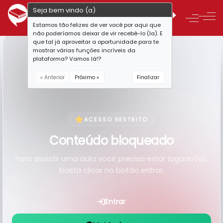
Seja bem vindo (a)
Estamos tão felizes de ver você por aqui que
não poderíamos deixar de vir recebê-lo (la). E
que tal já aproveitar a oportunidade para te
mostrar várias funções incríveis da
plataforma? Vamos lá!?
« Anterior
Próximo »
Finalizar
ACESSO RESTRITO
Conteúdo bloqueado
Para assistir uma aula você precisa estar logado(a),
basta clicar no botão entrar.
Entrar