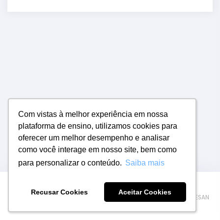
Com vistas à melhor experiência em nossa
Com vistas à melhor experiência em nossa
plataforma de ensino, utilizamos cookies para
plataforma de ensino, utilizamos cookies para
oferecer um melhor desempenho e analisar
oferecer um melhor desempenho e analisar
como você interage em nosso site, bem como
como você interage em nosso site, bem como
para personalizar o conteúdo.
para personalizar o conteúdo.
Saiba mais
Saiba mais
Fale Conosco
Ajuda
Termos de privacidade
Recusar Cookies
Recusar Cookies
Aceitar Cookies
Aceitar Cookies
2026 © Andresan - Cursos e Concursos | 42319575000111 | ANDRESAN
CURSOS E CONCURSOS LTDA | 14.074.150/0001-54