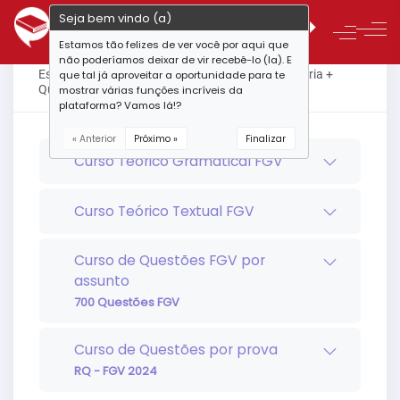
Seja bem vindo (a)
Estamos tão felizes de ver você por aqui que
não poderíamos deixar de vir recebê-lo (la). E
Estrutura do curso - PC-MG - Português FGV: Teoria +
que tal já aproveitar a oportunidade para te
Questões
mostrar várias funções incríveis da
plataforma? Vamos lá!?
« Anterior
Próximo »
Finalizar
Curso Teórico Gramatical FGV
Curso Teórico Textual FGV
Curso de Questões FGV por
assunto
700 Questões FGV
Curso de Questões por prova
RQ - FGV 2024