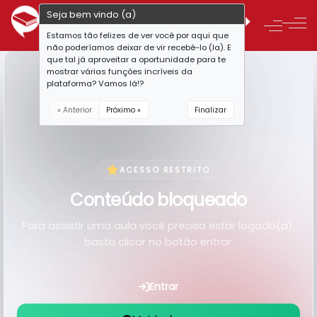
Seja bem vindo (a)
Estamos tão felizes de ver você por aqui que
não poderíamos deixar de vir recebê-lo (la). E
que tal já aproveitar a oportunidade para te
mostrar várias funções incríveis da
plataforma? Vamos lá!?
« Anterior
Próximo »
Finalizar
ACESSO RESTRITO
Conteúdo bloqueado
Para assistir uma aula você precisa estar logado(a),
basta clicar no botão entrar.
Entrar