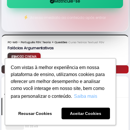
Matricule-se
Acesso imediato ao conteúdo após entrar
›
PC-MG - Português FGV: Teoria + Questões
Curso Teórico Textual FGV
Falácias Argumentativas
MODO CINEMA
Com vistas à melhor experiência em nossa
Com vistas à melhor experiência em nossa
Anterior
Próximo
plataforma de ensino, utilizamos cookies para
plataforma de ensino, utilizamos cookies para
oferecer um melhor desempenho e analisar
oferecer um melhor desempenho e analisar
como você interage em nosso site, bem como
como você interage em nosso site, bem como
PARTES
ANOTAÇÕES
para personalizar o conteúdo.
para personalizar o conteúdo.
Saiba mais
Saiba mais
Parte 1
00:37:12
Recusar Cookies
Recusar Cookies
Aceitar Cookies
Aceitar Cookies
Parte 2
00:33:49