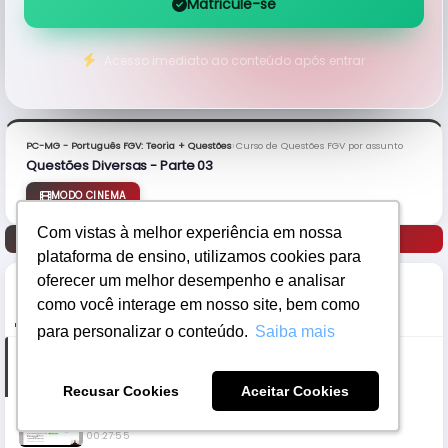
Matricule-se
Acesso imediato ao conteúdo após entrar
›
PC-MG - Português FGV: Teoria + Questões
Curso de Questões FGV por assunto
Questões Diversas - Parte 03
MODO CINEMA
Com vistas à melhor experiência em nossa
Com vistas à melhor experiência em nossa
Anterior
Próximo
plataforma de ensino, utilizamos cookies para
plataforma de ensino, utilizamos cookies para
oferecer um melhor desempenho e analisar
oferecer um melhor desempenho e analisar
como você interage em nosso site, bem como
como você interage em nosso site, bem como
PARTES
ANOTAÇÕES
para personalizar o conteúdo.
para personalizar o conteúdo.
Saiba mais
Saiba mais
Parte 1
00:34:35
Recusar Cookies
Recusar Cookies
Aceitar Cookies
Aceitar Cookies
Parte 2
00:27:55