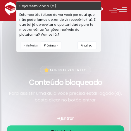
Seja bem vindo (a)
Estamos tão felizes de ver você por aqui que
não poderíamos deixar de vir recebê-lo (la). E
que tal já aproveitar a oportunidade para te
mostrar várias funções incríveis da
plataforma? Vamos lá!?
« Anterior
Próximo »
Finalizar
ACESSO RESTRITO
Conteúdo bloqueado
Para assistir uma aula você precisa estar logado(a),
basta clicar no botão entrar.
Entrar